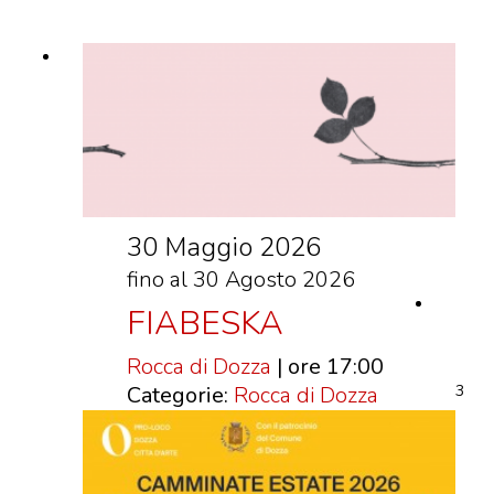
VISITE GUIDATE
LABORATORI
NOLEGGIO SALE E MATRIMONI
BOOKSHOP
EVENTI
30 Maggio 2026
EVENTI
fino al 30 Agosto 2026
ARCHIVIO EVENTI
FIABESKA
INFORMAZIONE
TURISTICA
Rocca di Dozza
| ore 17:00
3
Categorie:
Rocca di Dozza
UFFICIO TURISTICO DI DOZZA
GEMELLO DIGITALE BORGO