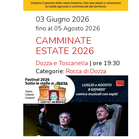
DOVE MANGIARE
DOVE DORMIRE
03 Giugno 2026
ATTRAZIONI
fino al 05 Agosto 2026
EVENTI
CAMMINATE
ITINERARI
ESTATE 2026
MURO
Dozza e Toscanella
| ore 19:30
DIPINTO
Categorie:
Rocca di Dozza
FANTASTIKA
ENOTECA
REGIONALE