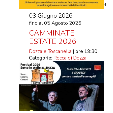
DOVE MANGIARE
4
DOVE DORMIRE
03 Giugno 2026
ATTRAZIONI
fino al 05 Agosto 2026
EVENTI
CAMMINATE
ITINERARI
ESTATE 2026
MURO
Dozza e Toscanella
| ore 19:30
DIPINTO
Categorie:
Rocca di Dozza
FANTASTIKA
ENOTECA
REGIONALE