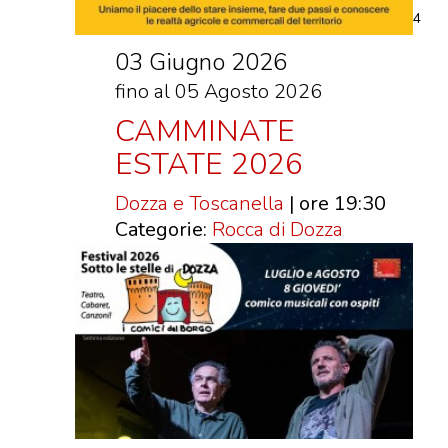
DOVE MANGIARE
4
DOVE DORMIRE
03 Giugno 2026
ATTRAZIONI
fino al 05 Agosto 2026
EVENTI
CAMMINATE
ITINERARI
ESTATE 2026
MURO
Dozza e Toscanella
| ore 19:30
DIPINTO
Categorie:
Rocca di Dozza
FANTASTIKA
ENOTECA
REGIONALE