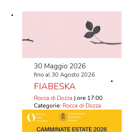
VISITE GUIDATE
LABORATORI
NOLEGGIO SALE E MATRIMONI
BOOKSHOP
EVENTI
30 Maggio 2026
EVENTI
fino al 30 Agosto 2026
ARCHIVIO EVENTI
FIABESKA
INFORMAZIONE
TURISTICA
Rocca di Dozza
| ore 17:00
Categorie:
Rocca di Dozza
UFFICIO TURISTICO DI DOZZA
GEMELLO DIGITALE BORGO