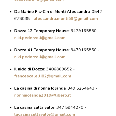
DOVE MANGIARE
Da Marino Fis-Cin di Monti Alessandra
:
0542
DOVE DORMIRE
678038 -
alessandra.monti59@gmail.com
ATTRAZIONI
EVENTI
Dozza 12 Temporary House
:
3479165850 -
ITINERARI
niki.pederzoli@gmail.com
MURO
Dozza 41 Temporary House
:
3479165850 -
DIPINTO
niki.pederzoli@gmail.com
FANTASTIKA
Il nido di Dozza
:
3406869852 -
francescalelli82@gmail.com
ENOTECA
REGIONALE
La casina di nonna Iolanda
:
349 5264643 -
nonnaiolanda2019@libero.it
La casina sulla valle
:
347 5844270 -
lacasinasullavalle@gmail.com