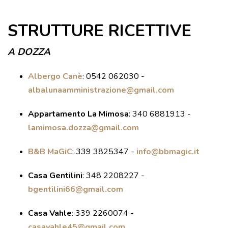
VISITE GUIDATE
STRUTTURE RICETTIVE
LABORATORI
NOLEGGIO SALE E MATRIMONI
A DOZZA
BOOKSHOP
Albergo Canè
:
0542 062030 -
EVENTI
albalunaamministrazione@gmail.com
Appartamento La Mimosa
:
340 6881913 -
EVENTI
lamimosa.dozza@gmail.com
ARCHIVIO EVENTI
B&B MaGiC
:
339 3825347 -
info@bbmagic.it
INFORMAZIONE
TURISTICA
Casa Gentilini
:
348 2208227 -
bgentilini66@gmail.com
UFFICIO TURISTICO DI DOZZA
Casa Vahle
:
339 2260074 -
GEMELLO DIGITALE BORGO
casavahle45@gmail.com