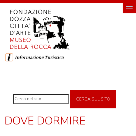
HOME
Tog
nav
FONDAZIONE
FONDAZIONE DOZZA CITTÀ D'ARTE
SOSTENITORI DELLA FONDAZIONE
ROCCA
DI
DOZZA
CERCA SUL SITO
MUSEO DELLA ROCCA
INGRESSO E ORARI DI VISITA
DOVE DORMIRE
GEMELLO DIGITALE MUSEO
MOSTRE TEMPORANEE