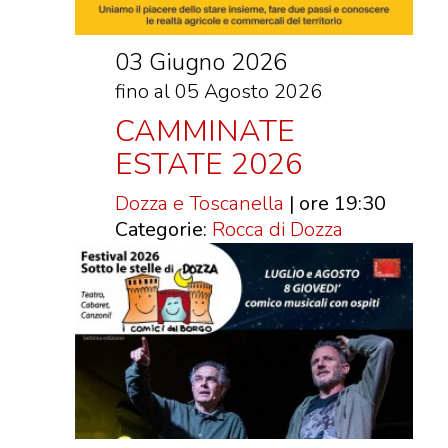
DOVE MANGIARE
DOVE DORMIRE
03 Giugno 2026
ATTRAZIONI
fino al 05 Agosto 2026
EVENTI
CAMMINATE
ITINERARI
ESTATE 2026
MURO
Dozza e Toscanella
| ore 19:30
DIPINTO
Categorie:
Rocca di Dozza
FANTASTIKA
ENOTECA
REGIONALE