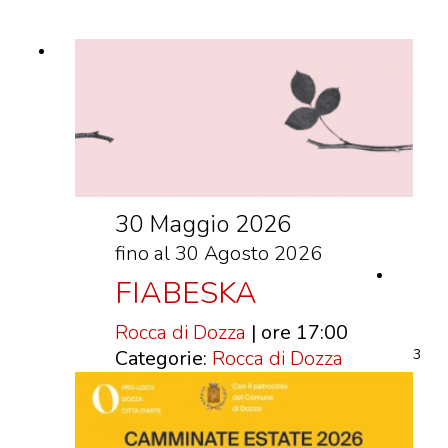
VISITE GUIDATE
LABORATORI
NOLEGGIO SALE E MATRIMONI
BOOKSHOP
EVENTI
30 Maggio 2026
EVENTI
fino al 30 Agosto 2026
ARCHIVIO EVENTI
FIABESKA
INFORMAZIONE
TURISTICA
Rocca di Dozza
| ore 17:00
3
Categorie:
Rocca di Dozza
UFFICIO TURISTICO DI DOZZA
GEMELLO DIGITALE BORGO