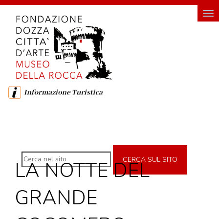
HOME
Tog
nav
FONDAZIONE
FONDAZIONE DOZZA CITTÀ D'ARTE
SOSTENITORI DELLA FONDAZIONE
ROCCA
DI
DOZZA
CERCA SUL SITO
LA NOTTE DEL
MUSEO DELLA ROCCA
INGRESSO E ORARI DI VISITA
GRANDE
GEMELLO DIGITALE MUSEO
MOSTRE TEMPORANEE