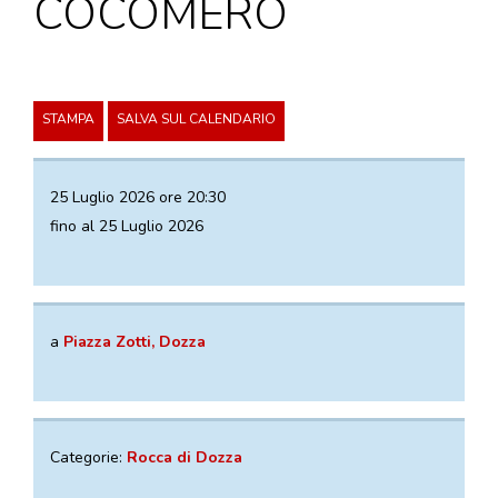
COCOMERO
VISITE GUIDATE
LABORATORI
NOLEGGIO SALE E MATRIMONI
STAMPA
SALVA SUL CALENDARIO
BOOKSHOP
EVENTI
25 Luglio 2026 ore 20:30
fino al 25 Luglio 2026
EVENTI
ARCHIVIO EVENTI
INFORMAZIONE
a
Piazza Zotti, Dozza
TURISTICA
UFFICIO TURISTICO DI DOZZA
Categorie:
Rocca di Dozza
GEMELLO DIGITALE BORGO