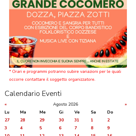
* Orari e programmi potranno subire variazioni per le quali
occorre contattare il soggetto organizzatore.
Calendario Eventi
«
Agosto 2026
»
Lu
Ma
Me
Gi
Ve
Sa
Do
27
28
29
30
31
1
2
3
4
5
6
7
8
9
10
11
12
13
14
15
16