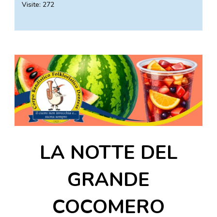
Visite: 272
DOVE MANGIARE
DOVE DORMIRE
ATTRAZIONI
EVENTI
ITINERARI
MURO
DIPINTO
FANTASTIKA
LA NOTTE DEL
ENOTECA
REGIONALE
GRANDE
COCOMERO