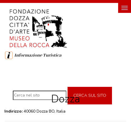
HOME
Tog
nav
FONDAZIONE
FONDAZIONE DOZZA CITTÀ D'ARTE
SOSTENITORI DELLA FONDAZIONE
ROCCA
DI
DOZZA
Dozza
CERCA SUL SITO
MUSEO DELLA ROCCA
INGRESSO E ORARI DI VISITA
Indirizzo:
40060 Dozza BO, Italia
GEMELLO DIGITALE MUSEO
MOSTRE TEMPORANEE