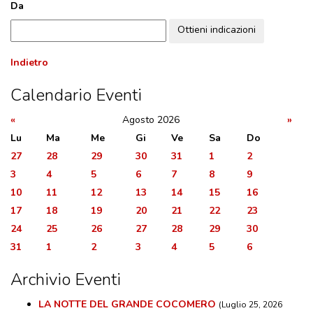
Da
DOVE MANGIARE
Ottieni indicazioni
DOVE DORMIRE
ATTRAZIONI
Indietro
EVENTI
Calendario Eventi
ITINERARI
«
Agosto 2026
»
MURO
Lu
Ma
Me
Gi
Ve
Sa
Do
DIPINTO
27
28
29
30
31
1
2
3
4
5
6
7
8
9
FANTASTIKA
10
11
12
13
14
15
16
17
18
19
20
21
22
23
ENOTECA
24
25
26
27
28
29
30
REGIONALE
31
1
2
3
4
5
6
Archivio Eventi
LA NOTTE DEL GRANDE COCOMERO
(Luglio 25, 2026