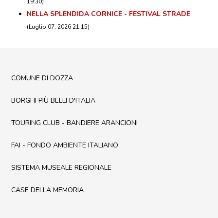
19:30)
DOVE MANGIARE
NELLA SPLENDIDA CORNICE - FESTIVAL STRADE
DOVE DORMIRE
(Luglio 07, 2026 21:15)
ATTRAZIONI
EVENTI
ITINERARI
COMUNE DI DOZZA
MURO
BORGHI PIÙ BELLI D'ITALIA
DIPINTO
TOURING CLUB - BANDIERE ARANCIONI
FANTASTIKA
FAI - FONDO AMBIENTE ITALIANO
ENOTECA
REGIONALE
SISTEMA MUSEALE REGIONALE
CASE DELLA MEMORIA