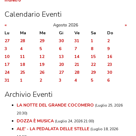
Indietro
VISITE GUIDATE
Calendario Eventi
LABORATORI
NOLEGGIO SALE E MATRIMONI
«
Agosto 2026
»
Lu
Ma
Me
Gi
Ve
Sa
Do
BOOKSHOP
27
28
29
30
31
1
2
EVENTI
3
4
5
6
7
8
9
10
11
12
13
14
15
16
17
18
19
20
21
22
23
EVENTI
24
25
26
27
28
29
30
ARCHIVIO EVENTI
31
1
2
3
4
5
6
INFORMAZIONE
Archivio Eventi
TURISTICA
LA NOTTE DEL GRANDE COCOMERO
(Luglio 25, 2026
20:30)
DOZZA È MUSICA
(Luglio 24, 2026 21:00)
UFFICIO TURISTICO DI DOZZA
ALE' - LA PEDALATA DELLE STELLE
(Luglio 18, 2026
GEMELLO DIGITALE BORGO