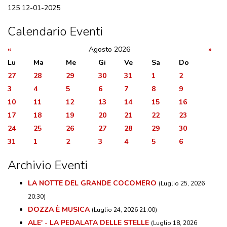
125
12-01-2025
DOVE MANGIARE
DOVE DORMIRE
Calendario Eventi
ATTRAZIONI
«
Agosto 2026
»
EVENTI
Lu
Ma
Me
Gi
Ve
Sa
Do
ITINERARI
27
28
29
30
31
1
2
3
4
5
6
7
8
9
MURO
10
11
12
13
14
15
16
DIPINTO
17
18
19
20
21
22
23
24
25
26
27
28
29
30
FANTASTIKA
31
1
2
3
4
5
6
ENOTECA
Archivio Eventi
REGIONALE
LA NOTTE DEL GRANDE COCOMERO
(Luglio 25, 2026
20:30)
DOZZA È MUSICA
(Luglio 24, 2026 21:00)
ALE' - LA PEDALATA DELLE STELLE
(Luglio 18, 2026