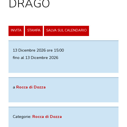
DRAGO
VISITE GUIDATE
LABORATORI
NOLEGGIO SALE E MATRIMONI
INVITA
STAMPA
SALVA SUL CALENDARIO
BOOKSHOP
EVENTI
13 Dicembre 2026 ore 15:00
fino al 13 Dicembre 2026
EVENTI
ARCHIVIO EVENTI
INFORMAZIONE
a
Rocca di Dozza
TURISTICA
UFFICIO TURISTICO DI DOZZA
Categorie:
Rocca di Dozza
GEMELLO DIGITALE BORGO