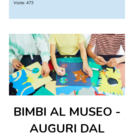
Visite: 473
DOVE MANGIARE
DOVE DORMIRE
ATTRAZIONI
EVENTI
ITINERARI
MURO
DIPINTO
FANTASTIKA
ENOTECA
REGIONALE
BIMBI AL MUSEO -
AUGURI DAL