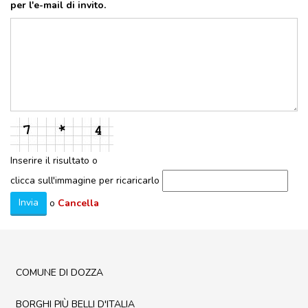
per l'e-mail di invito.
DOVE MANGIARE
DOVE DORMIRE
ATTRAZIONI
EVENTI
ITINERARI
MURO
DIPINTO
Inserire il risultato o
FANTASTIKA
clicca sull'immagine per ricaricarlo
Invia
o
Cancella
ENOTECA
REGIONALE
COMUNE DI DOZZA
BORGHI PIÙ BELLI D'ITALIA