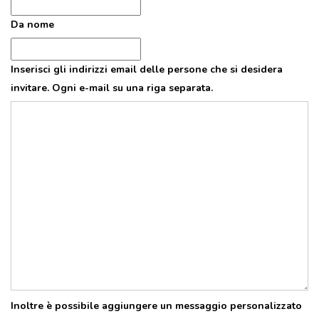
VISITE GUIDATE
Da nome
LABORATORI
NOLEGGIO SALE E MATRIMONI
Inserisci gli indirizzi email delle persone che si desidera
BOOKSHOP
invitare. Ogni e-mail su una riga separata.
EVENTI
EVENTI
ARCHIVIO EVENTI
INFORMAZIONE
TURISTICA
UFFICIO TURISTICO DI DOZZA
Inoltre è possibile aggiungere un messaggio personalizzato
GEMELLO DIGITALE BORGO