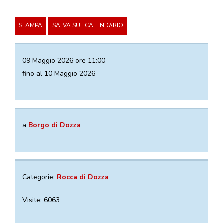
VISITE GUIDATE
LABORATORI
STAMPA
SALVA SUL CALENDARIO
NOLEGGIO SALE E MATRIMONI
BOOKSHOP
09 Maggio 2026 ore 11:00
fino al 10 Maggio 2026
EVENTI
EVENTI
a
Borgo di Dozza
ARCHIVIO EVENTI
INFORMAZIONE
TURISTICA
Categorie:
Rocca di Dozza
Visite: 6063
UFFICIO TURISTICO DI DOZZA
GEMELLO DIGITALE BORGO