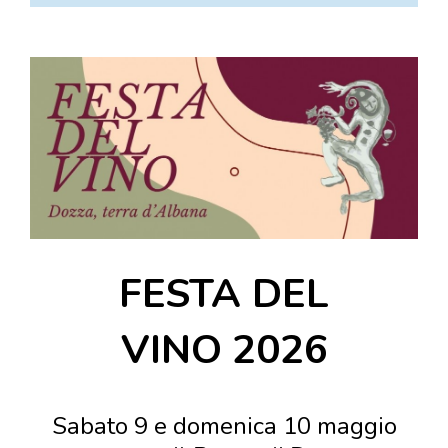
DOVE MANGIARE
DOVE DORMIRE
ATTRAZIONI
EVENTI
ITINERARI
MURO
DIPINTO
FANTASTIKA
FESTA DEL
ENOTECA
REGIONALE
VINO
2026
Sabato 9 e domenica 10 maggio