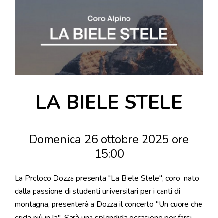
DOVE MANGIARE
DOVE DORMIRE
ATTRAZIONI
EVENTI
ITINERARI
MURO
LA BIELE STELE
DIPINTO
FANTASTIKA
Domenica 26 ottobre 2025 ore
ENOTECA
15:00
REGIONALE
La Proloco Dozza presenta "La Biele Stele", coro nato
dalla passione di studenti universitari per i canti di
montagna, presenterà a Dozza il concerto "Un cuore che
grida più in la". Sarà una splendida occasione per farsi