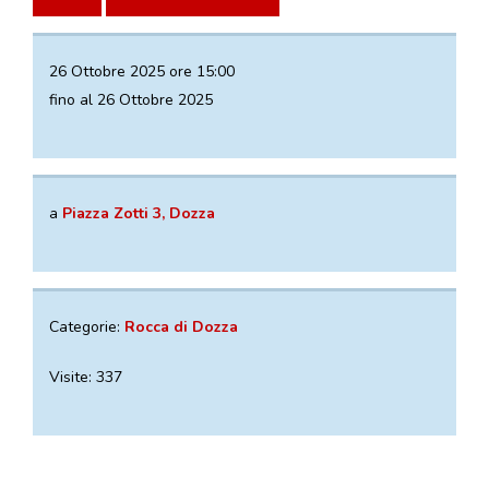
VISITE GUIDATE
LABORATORI
26 Ottobre 2025 ore 15:00
NOLEGGIO SALE E MATRIMONI
fino al 26 Ottobre 2025
BOOKSHOP
EVENTI
a
Piazza Zotti 3, Dozza
EVENTI
ARCHIVIO EVENTI
Categorie:
Rocca di Dozza
INFORMAZIONE
TURISTICA
Visite: 337
UFFICIO TURISTICO DI DOZZA
GEMELLO DIGITALE BORGO